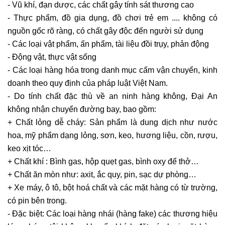
- Vũ khí, đạn dược, các chất gây tính sát thương cao
- Thực phẩm, đồ gia dụng, đồ chơi trẻ em .... không có
nguồn gốc rõ ràng, có chất gây độc đến người sử dụng
- Các loại vật phẩm, ấn phẩm, tài liệu đồi trụy, phản động
- Động vật, thực vật sống
- Các loại hàng hóa trong danh mục cấm vận chuyển, kinh
doanh theo quy định của pháp luật Việt Nam.
- Do tính chất đặc thù về an ninh hàng không, Đại An
không nhận chuyển đường bay, bao gồm:
+ Chất lỏng dễ cháy: Sản phẩm là dung dịch như nước
hoa, mỹ phẩm dạng lỏng, sơn, keo, hương liệu, cồn, rượu,
keo xịt tóc…
+ Chất khí : Bình gas, hộp quẹt gas, bình oxy để thở…
+ Chất ăn mòn như: axit, ắc quy, pin, sạc dự phòng…
+ Xe máy, ô tô, bột hoá chất và các mặt hàng có từ trường,
có pin bên trong.
- Đặc biệt: Các loại hàng nhái (hàng fake) các thương hiệu